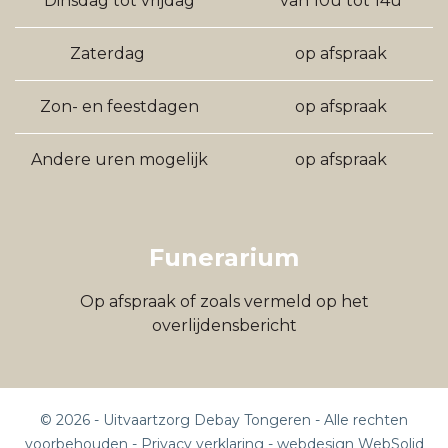
Dinsdag tot vrijdag
van 10u tot 14u
Zaterdag
op afspraak
Zon- en feestdagen
op afspraak
Andere uren mogelijk
op afspraak
Funerarium
Op afspraak of zoals vermeld op het
overlijdensbericht
©
2026
- Uitvaartzorg Debay Tongeren - Alle rechten
voorbehouden -
Privacy verklaring
-
webdesign WebSolid