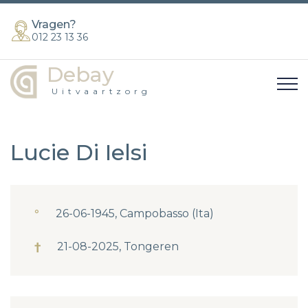
Vragen?
012 23 13 36
Debay
Uitvaartzorg
Lucie Di Ielsi
°
26-06-1945, Campobasso (Ita)
†
21-08-2025, Tongeren