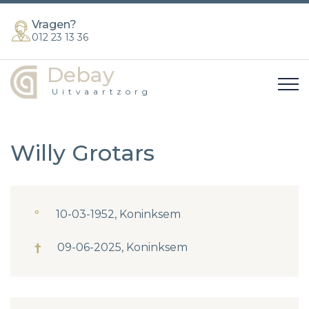
Vragen?
012 23 13 36
Debay
Uitvaartzorg
Willy Grotars
°
10-03-1952, Koninksem
†
09-06-2025, Koninksem